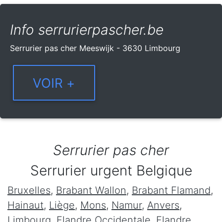
Info serrurierpascher.be
Serrurier pas cher Meeswijk - 3630 Limbourg
Serrurier pas cher
Serrurier urgent Belgique
Bruxelles
,
Brabant Wallon
,
Brabant Flamand
,
Hainaut
,
Liège
,
Mons
,
Namur
,
Anvers
,
Limbourg
,
Flandre Occidentale
,
Flandre