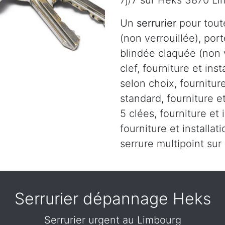
7j/7 sur Heks 3870 L
Un
serrurier
pour tout
(non verrouillée), port
blindée claquée (non v
clef, fourniture et ins
selon choix, fourniture
standard, fourniture et
5 clées, fourniture et 
fourniture et installa
serrure multipoint su
Serrurier dépannage Heks
Serrurier urgent au Limbourg