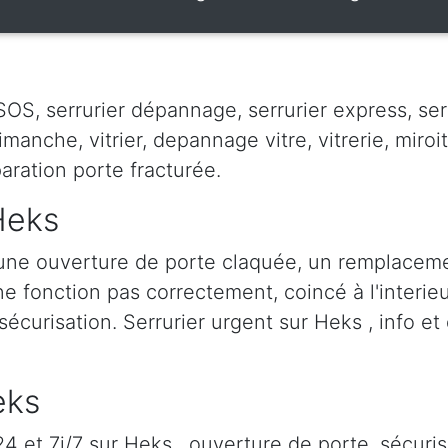
OS, serrurier dépannage, serrurier express, serru
dimanche, vitrier, depannage vitre, vitrerie, miroit
paration porte fracturée.
Heks
une ouverture de porte claquée, un remplaceme
 ne fonction pas correctement, coincé à l'interieu
sécurisation. Serrurier urgent sur Heks , info et
eks
 et 7j/7 sur Heks , ouverture de porte, sécuris