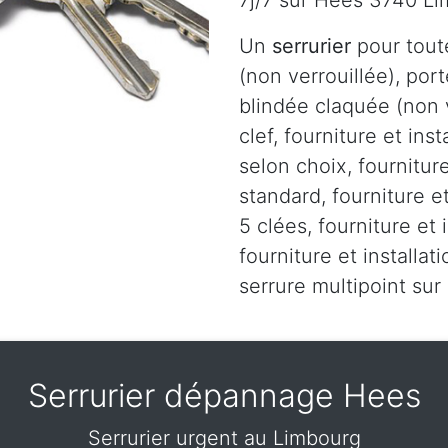
7j/7 sur Hees 3740 L
Un
serrurier
pour tout
(non verrouillée), port
blindée claquée (non v
clef, fourniture et ins
selon choix, fourniture
standard, fourniture et
5 clées, fourniture et 
fourniture et installa
serrure multipoint su
Serrurier dépannage Hees
Serrurier urgent au Limbourg