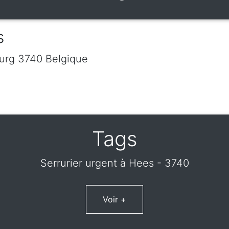
s
urg
3740
Belgique
Tags
Serrurier urgent à Hees - 3740
Voir +