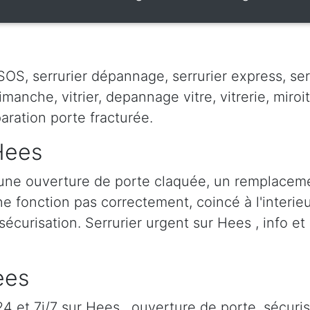
OS, serrurier dépannage, serrurier express, serru
dimanche, vitrier, depannage vitre, vitrerie, miroit
paration porte fracturée.
 Hees
une ouverture de porte claquée, un remplaceme
 ne fonction pas correctement, coincé à l'interieu
sécurisation. Serrurier urgent sur Hees , info et
ees
 et 7j/7 sur Hees , ouverture de porte, sécuris