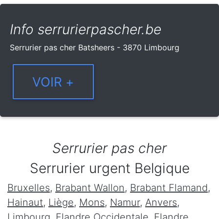
Info serrurierpascher.be
Serrurier pas cher Batsheers - 3870 Limbourg
Serrurier pas cher
Serrurier urgent Belgique
Bruxelles
,
Brabant Wallon
,
Brabant Flamand
,
Hainaut
,
Liège
,
Mons
,
Namur
,
Anvers
,
Limbourg
,
Flandre Occidentale
,
Flandre