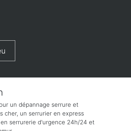
eu
n
our un dépannage serrure et
s cher, un serrurier en express
 en serrurerie d'urgence 24h/24 et