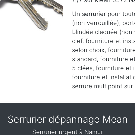
7j/7 sur Mean 5372 N
Un
serrurier
pour tout
(non verrouillée), port
blindée claquée (non v
clef, fourniture et ins
selon choix, fourniture
standard, fourniture et
5 clées, fourniture et 
fourniture et installa
serrure multipoint s
Serrurier dépannage Mean
Serrurier urgent à Namur