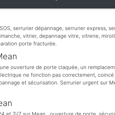
OS, serrurier dépannage, serrurier express, serr
dimanche, vitrier, depannage vitre, vitrerie, miroit
paration porte fracturée.
 Mean
une ouverture de porte claquée, un remplacem
 électrique ne fonction pas correctement, coincé à
épannage et sécurisation. Serrurier urgent sur Me
Mean
 et 7j/7 sur Mean , ouverture de porte, sécuris