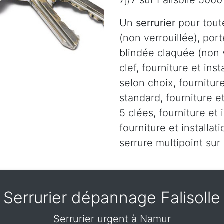
7j/7 sur Falisolle 506
Un
serrurier
pour tout
(non verrouillée), port
blindée claquée (non v
clef, fourniture et ins
selon choix, fourniture
standard, fourniture et
5 clées, fourniture et 
fourniture et installa
serrure multipoint sur
Serrurier dépannage Falisolle
Serrurier urgent à Namur