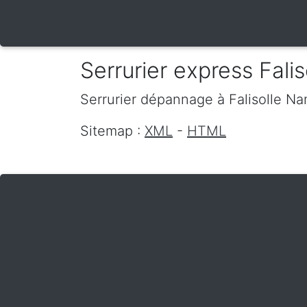
Serrurier express Falis
Serrurier dépannage
à Falisolle
Na
Sitemap :
XML
-
HTML