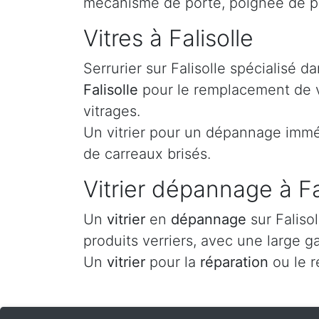
mécanisme de porte, poignée de po
Vitres à Falisolle
Serrurier sur Falisolle spécialisé 
Falisolle
pour le remplacement de vo
vitrages.
Un vitrier pour un dépannage imméd
de carreaux brisés.
Vitrier dépannage à Fa
Un
vitrier
en
dépannage
sur Faliso
produits verriers, avec une large g
Un
vitrier
pour la
réparation
ou le 