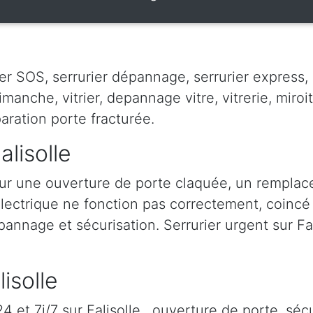
ier SOS, serrurier dépannage, serrurier express, s
dimanche, vitrier, depannage vitre, vitrerie, miroit
paration porte fracturée.
alisolle
our une ouverture de porte claquée, un rempla
 électrique ne fonction pas correctement, coincé à
pannage et sécurisation. Serrurier urgent sur Fali
lisolle
 et 7j/7 sur Falisolle , ouverture de porte, sécu