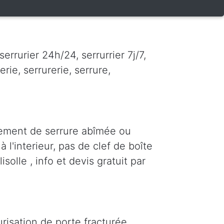
errurier 24h/24, serrurrier 7j/7,
erie, serrurerie, serrure,
cement de serrure abîmée ou
 l'interieur, pas de clef de boîte
solle , info et devis gratuit par
risation de porte fracturée,