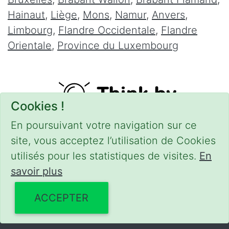
Hainaut
,
Liège
,
Mons
,
Namur
,
Anvers
,
Limbourg
,
Flandre Occidentale
,
Flandre
Orientale
,
Province du Luxembourg
Cookies !
En poursuivant votre navigation sur ce
site, vous acceptez l’utilisation de Cookies
utilisés pour les statistiques de visites.
En
savoir plus
CONDITIONS
-
SITEMAP
-
Share
© 2016–2026
serrurierpascher.be
ACCEPTER
Powered by Euro Web Page