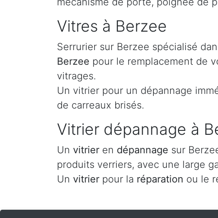
mécanisme de porte, poignée de p
Vitres à Berzee
Serrurier sur Berzee spécialisé da
Berzee
pour le remplacement de vos
vitrages.
Un vitrier pour un dépannage imméd
de carreaux brisés.
Vitrier dépannage à B
Un
vitrier
en
dépannage
sur Berzee
produits verriers, avec une large g
Un
vitrier
pour la
réparation
ou le 