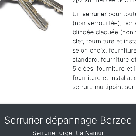
7j/7 sur Berzee 5651
Un
serrurier
pour tout
(non verrouillée), port
blindée claquée (non v
clef, fourniture et ins
selon choix, fourniture
standard, fourniture et
5 clées, fourniture et 
fourniture et installa
serrure multipoint su
Serrurier dépannage Berzee
Serrurier urgent à Namur