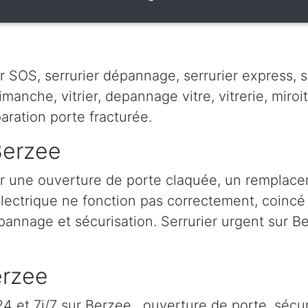
 SOS, serrurier dépannage, serrurier express, ser
dimanche, vitrier, depannage vitre, vitrerie, miroit
paration porte fracturée.
Berzee
r une ouverture de porte claquée, un remplace
 électrique ne fonction pas correctement, coincé à
épannage et sécurisation. Serrurier urgent sur Be
erzee
 et 7j/7 sur Berzee , ouverture de porte, sécur