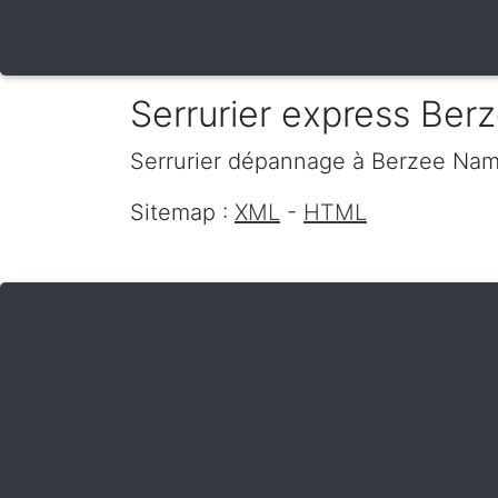
Serrurier express Ber
Serrurier dépannage
à Berzee
Nam
Sitemap :
XML
-
HTML