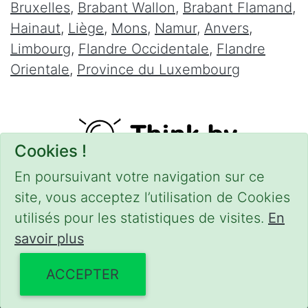
Bruxelles
,
Brabant Wallon
,
Brabant Flamand
,
Hainaut
,
Liège
,
Mons
,
Namur
,
Anvers
,
Limbourg
,
Flandre Occidentale
,
Flandre
Orientale
,
Province du Luxembourg
Cookies !
En poursuivant votre navigation sur ce
site, vous acceptez l’utilisation de Cookies
utilisés pour les statistiques de visites.
En
savoir plus
CONDITIONS
-
SITEMAP
-
Share
© 2016–2026
serrurierpascher.be
ACCEPTER
Powered by Euro Web Page