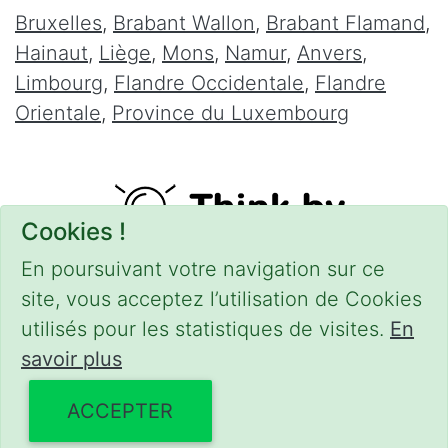
Bruxelles
,
Brabant Wallon
,
Brabant Flamand
,
Hainaut
,
Liège
,
Mons
,
Namur
,
Anvers
,
Limbourg
,
Flandre Occidentale
,
Flandre
Orientale
,
Province du Luxembourg
Cookies !
En poursuivant votre navigation sur ce
site, vous acceptez l’utilisation de Cookies
utilisés pour les statistiques de visites.
En
savoir plus
CONDITIONS
-
SITEMAP
-
Share
© 2016–2026
serrurierpascher.be
ACCEPTER
Powered by Euro Web Page