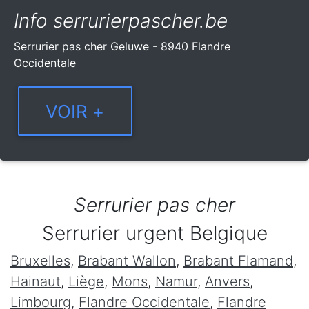
Info serrurierpascher.be
Serrurier pas cher Geluwe - 8940 Flandre
Occidentale
Serrurier pas cher
Serrurier urgent Belgique
Bruxelles
,
Brabant Wallon
,
Brabant Flamand
,
Hainaut
,
Liège
,
Mons
,
Namur
,
Anvers
,
Limbourg
,
Flandre Occidentale
,
Flandre