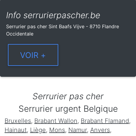
Info serrurierpascher.be
Serrurier pas cher Sint Baafs Vijve - 8710 Flandre
Occidentale
Serrurier pas cher
Serrurier urgent Belgique
Bruxelles
,
Brabant Wallon
,
Brabant Flamand
,
Hainaut
,
Liège
,
Mons
,
Namur
,
Anvers
,