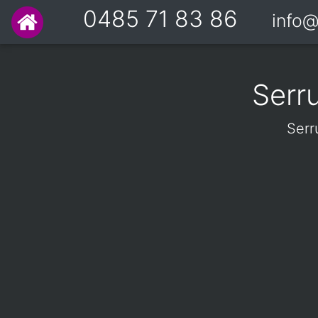
0485 71 83 86
info@
Serr
Serr