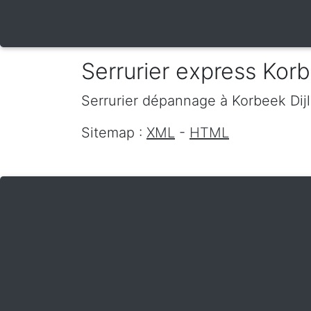
Serrurier express Korb
Serrurier dépannage
à Korbeek Dij
Sitemap :
XML
-
HTML