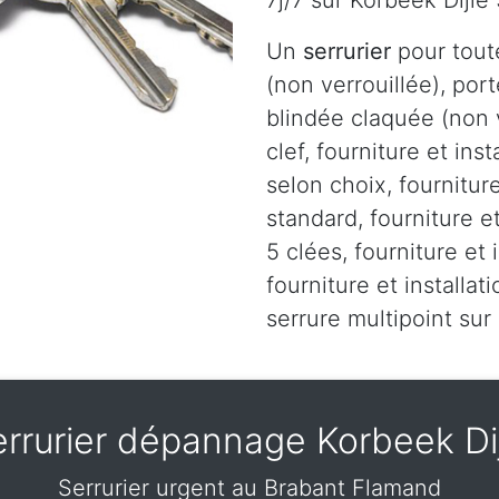
7j/7 sur Korbeek Dijl
Un
serrurier
pour tout
(non verrouillée), port
blindée claquée (non v
clef, fourniture et ins
selon choix, fourniture
standard, fourniture et
5 clées, fourniture et 
fourniture et installa
serrure multipoint su
rrurier dépannage Korbeek Di
Serrurier urgent au Brabant Flamand