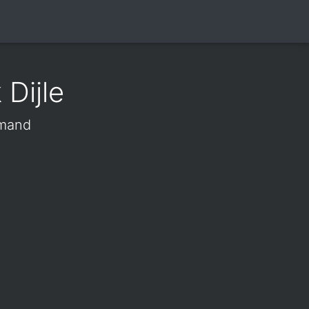
Dijle
amand