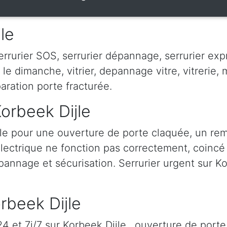
le
rrurier SOS, serrurier dépannage, serrurier expr
er le dimanche, vitrier, depannage vitre, vitrerie, m
paration porte fracturée.
Korbeek Dijle
jle pour une ouverture de porte claquée, un r
 électrique ne fonction pas correctement, coincé à
épannage et sécurisation. Serrurier urgent sur Kor
orbeek Dijle
 et 7j/7 sur Korbeek Dijle , ouverture de porte,