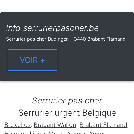
Info serrurierpascher.be
Serrurier pas cher Budingen - 3440 Brabant Flamand
Serrurier pas cher
Serrurier urgent Belgique
Bruxelles
,
Brabant Wallon
,
Brabant Flamand
,
Hainaut
,
Liège
,
Mons
,
Namur
,
Anvers
,