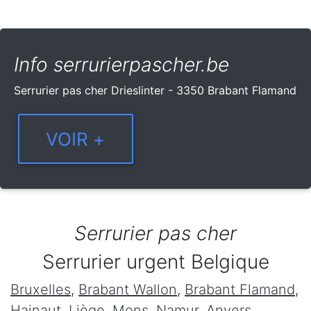
Info serrurierpascher.be
Serrurier pas cher Drieslinter - 3350 Brabant Flamand
Serrurier pas cher
Serrurier urgent Belgique
Bruxelles
,
Brabant Wallon
,
Brabant Flamand
,
Hainaut
,
Liège
,
Mons
,
Namur
,
Anvers
,