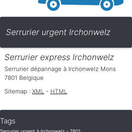
Serrurier urgent Irchonwelz
Serrurier express Irchonwelz
Serrurier dépannage
à Irchonwelz
Mons
7801
Belgique
Sitemap :
XML
-
HTML
Tags
Serrurier urgent à Irchonwelz - 7801