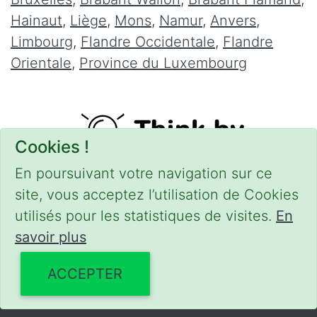
Hainaut
,
Liège
,
Mons
,
Namur
,
Anvers
,
Limbourg
,
Flandre Occidentale
,
Flandre
Orientale
,
Province du Luxembourg
Cookies !
En poursuivant votre navigation sur ce
site, vous acceptez l’utilisation de Cookies
utilisés pour les statistiques de visites.
En
savoir plus
CONDITIONS
-
SITEMAP
-
Share
© 2016–2026
serrurierpascher.be
ACCEPTER
Powered by Euro Web Page