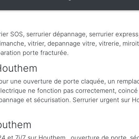
er SOS, serrurier dépannage, serrurier express, s
dimanche, vitrier, depannage vitre, vitrerie, miroit
paration porte fracturée.
 Houthem
ur une ouverture de porte claquée, un rempla
 électrique ne fonction pas correctement, coincé à
épannage et sécurisation. Serrurier urgent sur Ho
Houthem
 et 7j/7 sur Houthem , ouverture de porte, séc