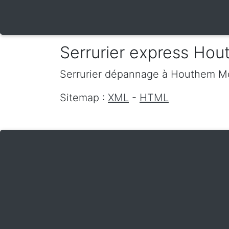
Serrurier express Ho
Serrurier dépannage
à Houthem
M
Sitemap :
XML
-
HTML