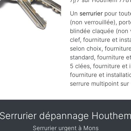
7j/7 sur Houthem 778
Un
serrurier
pour tout
(non verrouillée), port
blindée claquée (non v
clef, fourniture et ins
selon choix, fourniture
standard, fourniture et
5 clées, fourniture et 
fourniture et installa
serrure multipoint s
Serrurier dépannage Houthe
Serrurier urgent à Mons