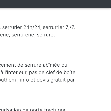
errurier 24h/24, serrurrier 7j/7,
erie, serrurerie, serrure,
cement de serrure abîmée ou
 l'interieur, pas de clef de boîte
uthem , info et devis gratuit par
urisation de porte fracturée,