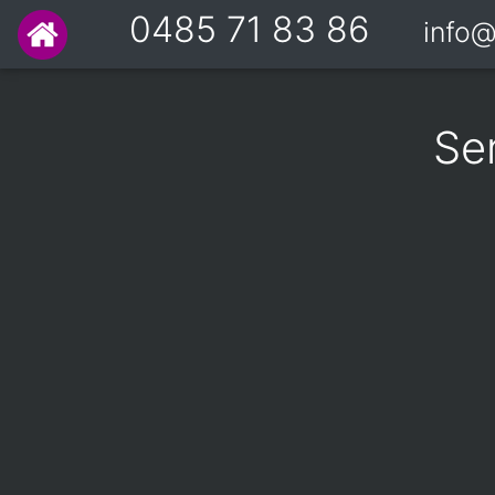
0485 71 83 86
info@
Se