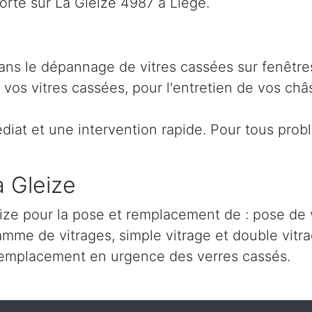
rte sur La Gleize 4987 à Liège.
 dans le dépannage de vitres cassées sur fenêtre
os vitres cassées, pour l'entretien de vos châs
iat et une intervention rapide. Pour tous prob
a Gleize
ize pour la pose et remplacement de : pose de ve
amme de vitrages, simple vitrage et double vitra
remplacement en urgence des verres cassés.