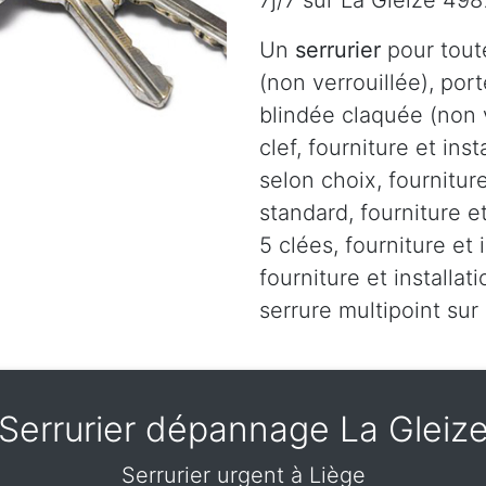
7j/7 sur La Gleize 498
Un
serrurier
pour tout
(non verrouillée), port
blindée claquée (non v
clef, fourniture et ins
selon choix, fourniture
standard, fourniture et
5 clées, fourniture et 
fourniture et installa
serrure multipoint sur
Serrurier dépannage La Gleiz
Serrurier urgent à Liège