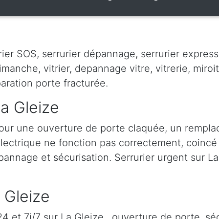
ier SOS, serrurier dépannage, serrurier express, 
dimanche, vitrier, depannage vitre, vitrerie, miroit
paration porte fracturée.
La Gleize
pour une ouverture de porte claquée, un rempl
 électrique ne fonction pas correctement, coincé à
épannage et sécurisation. Serrurier urgent sur La 
a Gleize
 et 7j/7 sur La Gleize , ouverture de porte, séc