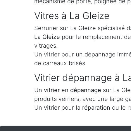
mécanisme de porte, poignée de po
Vitres à La Gleize
Serrurier sur La Gleize spécialisé
La Gleize
pour le remplacement de v
vitrages.
Un vitrier pour un dépannage imméd
de carreaux brisés.
Vitrier dépannage à L
Un
vitrier
en
dépannage
sur La Gle
produits verriers, avec une large g
Un
vitrier
pour la
réparation
ou le 