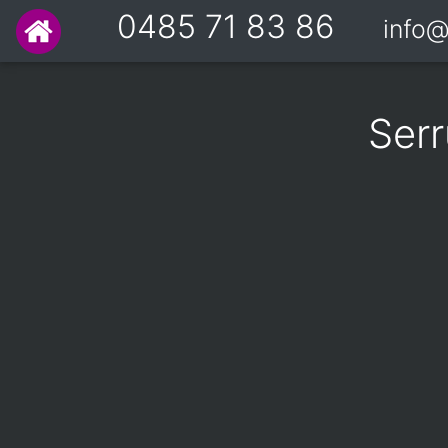
0485 71 83 86
info@
Serr