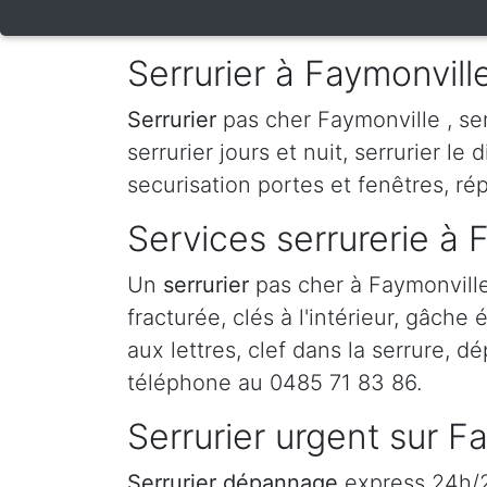
Serrurier à Faymonvill
Serrurier
pas cher Faymonville , serr
serrurier jours et nuit, serrurier le 
securisation portes et fenêtres, ré
Services serrurerie à 
Un
serrurier
pas cher à Faymonvill
fracturée, clés à l'intérieur, gâche
aux lettres, clef dans la serrure, d
téléphone au 0485 71 83 86.
Serrurier urgent sur F
Serrurier dépannage
express 24h/24