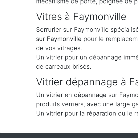
mécanisme de porte, poignée de po
Vitres à Faymonville
Serrurier sur Faymonville spéciali
sur Faymonville
pour le remplaceme
de vos vitrages.
Un vitrier pour un dépannage imméd
de carreaux brisés.
Vitrier dépannage à F
Un
vitrier
en
dépannage
sur Faymon
produits verriers, avec une large g
Un
vitrier
pour la
réparation
ou le 