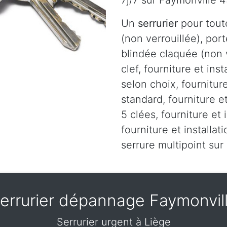
7j/7 sur Faymonville 
Un
serrurier
pour tout
(non verrouillée), port
blindée claquée (non v
clef, fourniture et ins
selon choix, fourniture
standard, fourniture et
5 clées, fourniture et 
fourniture et installa
serrure multipoint sur
errurier dépannage Faymonvil
Serrurier urgent à Liège