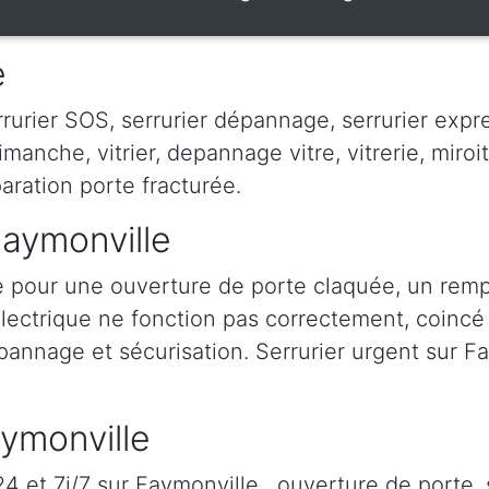
e
urier SOS, serrurier dépannage, serrurier express
dimanche, vitrier, depannage vitre, vitrerie, miroit
paration porte fracturée.
Faymonville
e pour une ouverture de porte claquée, un rem
 électrique ne fonction pas correctement, coincé à
épannage et sécurisation. Serrurier urgent sur Fa
aymonville
 et 7j/7 sur Faymonville , ouverture de porte, 