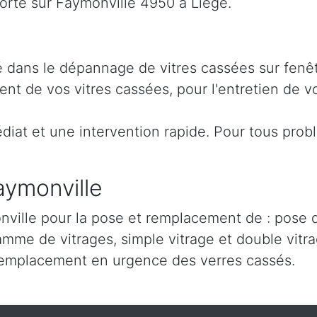
rte sur Faymonville 4950 à Liège.
sé dans le dépannage de vitres cassées sur fenê
nt de vos vitres cassées, pour l'entretien de vo
iat et une intervention rapide. Pour tous prob
aymonville
ville pour la pose et remplacement de : pose de
amme de vitrages, simple vitrage et double vitra
remplacement en urgence des verres cassés.