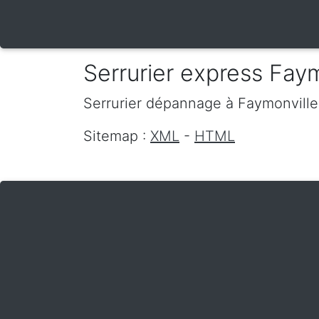
Serrurier express Faym
Serrurier dépannage
à Faymonvill
Sitemap :
XML
-
HTML