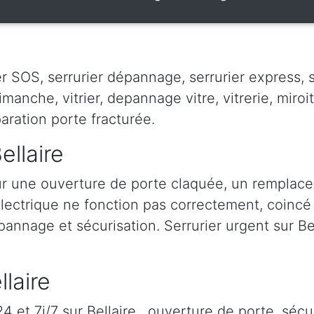
er SOS, serrurier dépannage, serrurier express, se
dimanche, vitrier, depannage vitre, vitrerie, miroit
paration porte fracturée.
ellaire
ur une ouverture de porte claquée, un remplac
 électrique ne fonction pas correctement, coincé à
pannage et sécurisation. Serrurier urgent sur Bell
llaire
 et 7j/7 sur Bellaire , ouverture de porte, sécu