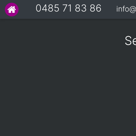
0485 71 83 86
info@
Se