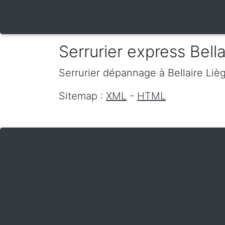
Serrurier express Bella
Serrurier dépannage
à Bellaire
Liè
Sitemap :
XML
-
HTML