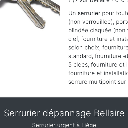
7j/7 sur Bellaire 4610
Un
serrurier
pour tout
(non verrouillée), port
blindée claquée (non v
clef, fourniture et ins
selon choix, fourniture
standard, fourniture et
5 clées, fourniture et 
fourniture et installa
serrure multipoint sur 
Serrurier dépannage Bellaire
Serrurier urgent à Liège