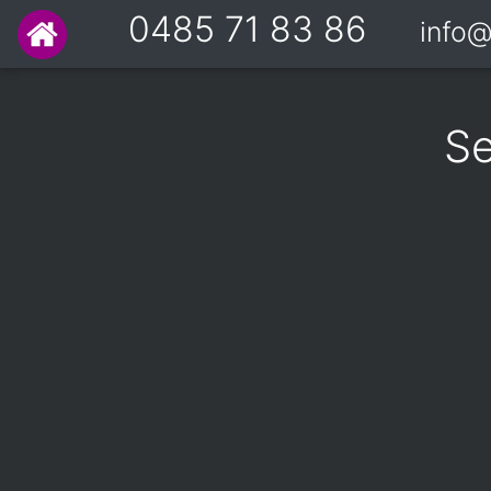
0485 71 83 86
info@
Se