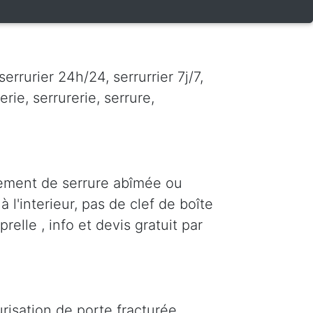
errurier 24h/24, serrurrier 7j/7,
erie, serrurerie, serrure,
cement de serrure abîmée ou
 l'interieur, pas de clef de boîte
relle , info et devis gratuit par
risation de porte fracturée,