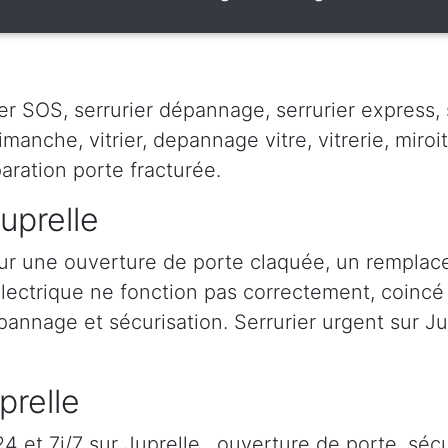
er SOS, serrurier dépannage, serrurier express, s
dimanche, vitrier, depannage vitre, vitrerie, miroit
paration porte fracturée.
uprelle
our une ouverture de porte claquée, un rempla
 électrique ne fonction pas correctement, coincé à
épannage et sécurisation. Serrurier urgent sur Jup
prelle
 et 7j/7 sur Juprelle , ouverture de porte, sécu