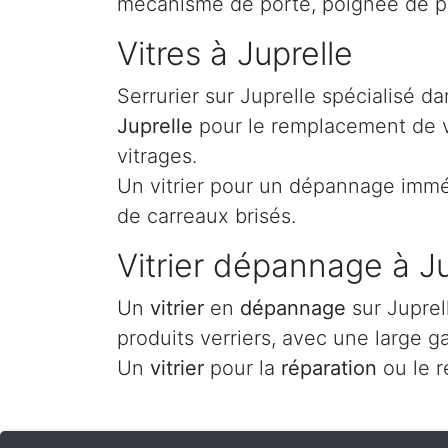
mécanisme de porte, poignée de po
Vitres à Juprelle
Serrurier sur Juprelle spécialisé 
Juprelle
pour le remplacement de vo
vitrages.
Un vitrier pour un dépannage imméd
de carreaux brisés.
Vitrier dépannage à Ju
Un
vitrier
en
dépannage
sur Juprel
produits verriers, avec une large g
Un
vitrier
pour la
réparation
ou le 