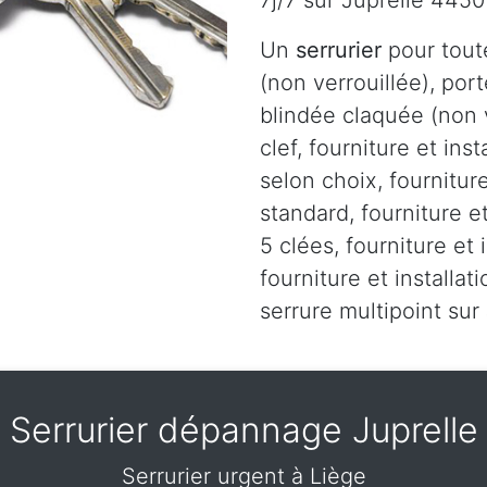
7j/7 sur Juprelle 4450
Un
serrurier
pour tout
(non verrouillée), port
blindée claquée (non v
clef, fourniture et ins
selon choix, fourniture
standard, fourniture et
5 clées, fourniture et 
fourniture et installa
serrure multipoint sur
Serrurier dépannage Juprelle
Serrurier urgent à Liège