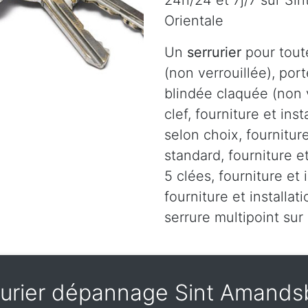
24h/24 et 7j/7 sur S
Orientale
Un
serrurier
pour tout
(non verrouillée), port
blindée claquée (non v
clef, fourniture et ins
selon choix, fourniture
standard, fourniture et
5 clées, fourniture et 
fourniture et installa
serrure multipoint su
rurier dépannage Sint Amands