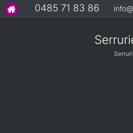
0485 71 83 86
info@
Serrur
Serrur