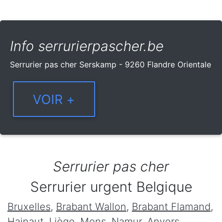
Info serrurierpascher.be
Serrurier pas cher Serskamp - 9260 Flandre Orientale
Serrurier pas cher
Serrurier urgent Belgique
Bruxelles
,
Brabant Wallon
,
Brabant Flamand
,
Hainaut
,
Liège
,
Mons
,
Namur
,
Anvers
,