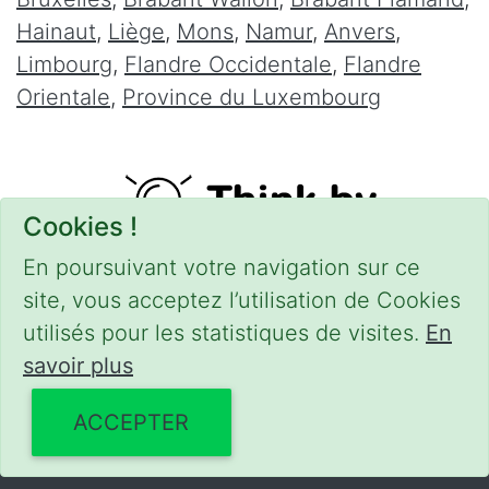
Hainaut
,
Liège
,
Mons
,
Namur
,
Anvers
,
Limbourg
,
Flandre Occidentale
,
Flandre
Orientale
,
Province du Luxembourg
Cookies !
En poursuivant votre navigation sur ce
site, vous acceptez l’utilisation de Cookies
utilisés pour les statistiques de visites.
En
savoir plus
CONDITIONS
-
SITEMAP
-
Share
© 2016–2026
serrurierpascher.be
ACCEPTER
Powered by Euro Web Page