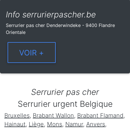
Info serrurierpascher.be
Serrurier pas cher Denderwindeke - 9400 Flandre
Orientale
Serrurier pas cher
Serrurier urgent Belgique
Bruxelles
,
Brabant Wallon
,
Brabant Flamand
,
Hainaut
,
Liège
,
Mons
,
Namur
,
Anvers
,