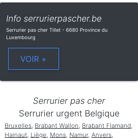
Info serrurierpascher.be
Serrurier pas cher Tillet - 6680 Province du
Luxembourg
Serrurier pas cher
Serrurier urgent Belgique
Bruxelles
,
Brabant Wallon
,
Brabant Flamand
,
Hainaut
,
Liège
,
Mons
,
Namur
,
Anvers
,