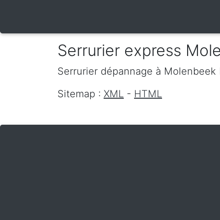
Serrurier express Mo
Serrurier dépannage
à Molenbeek
Sitemap :
XML
-
HTML