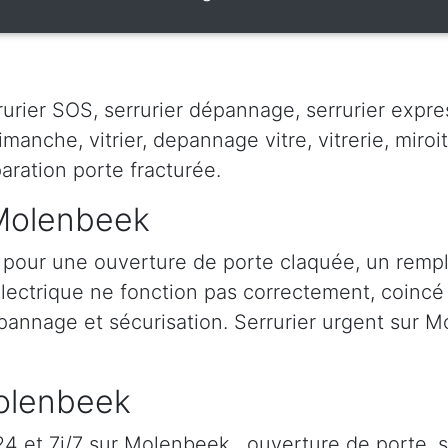
rier SOS, serrurier dépannage, serrurier express,
dimanche, vitrier, depannage vitre, vitrerie, miroit
paration porte fracturée.
 Molenbeek
pour une ouverture de porte claquée, un remp
 électrique ne fonction pas correctement, coincé à
épannage et sécurisation. Serrurier urgent sur Mo
Molenbeek
 et 7j/7 sur Molenbeek , ouverture de porte, s