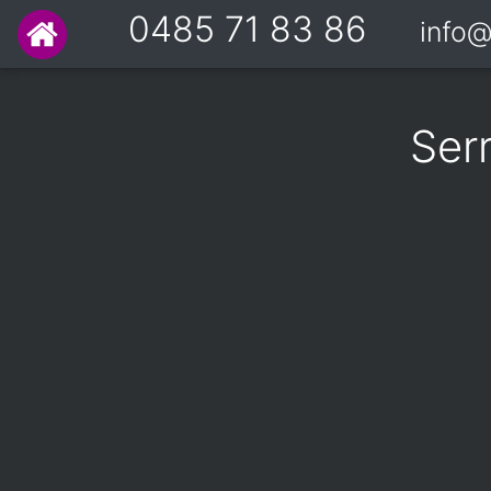
0485 71 83 86
info@
Ser