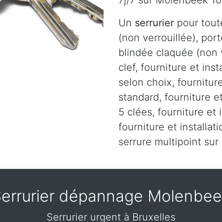
7j/7 sur Molenbeek 10
Un
serrurier
pour tout
(non verrouillée), port
blindée claquée (non v
clef, fourniture et ins
selon choix, fourniture
standard, fourniture et
5 clées, fourniture et 
fourniture et installa
serrure multipoint su
errurier dépannage Molenbe
Serrurier urgent à Bruxelles